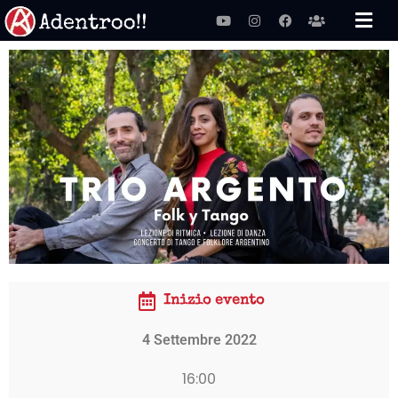
Vai
Youtube
Instagram
Facebook
Users
al
contenuto
Inizio evento
4 Settembre 2022
16:00