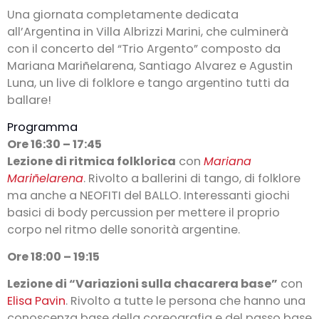
Una giornata completamente dedicata
all’Argentina in Villa Albrizzi Marini, che culminerà
con il concerto del “Trio Argento” composto da
Mariana Mariñelarena, Santiago Alvarez e Agustin
Luna, un live di folklore e tango argentino tutti da
ballare!
Programma
Ore 16:30 – 17:45
Lezione di ritmica folklorica
con
Mariana
Mariñelarena
. Rivolto a ballerini di tango, di folklore
ma anche a NEOFITI del BALLO. Interessanti giochi
basici di body percussion per mettere il proprio
corpo nel ritmo delle sonorità argentine.
Ore 18:00 – 19:15
Lezione di “Variazioni sulla chacarera base”
con
Elisa Pavin
. Rivolto a tutte le persona che hanno una
conoscenza base della coreografia e del passo base