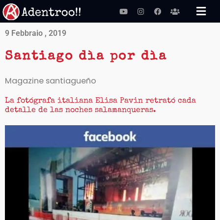
Vai
Youtube
Instagram
Facebook
Users
al
contenuto
9 Febbraio , 2019
Santiago dìa por dìa
Magazine santiagueño
La fotógrafa italiana Elisa Pavin retrató cada
detalle de las noches salamanqueras.