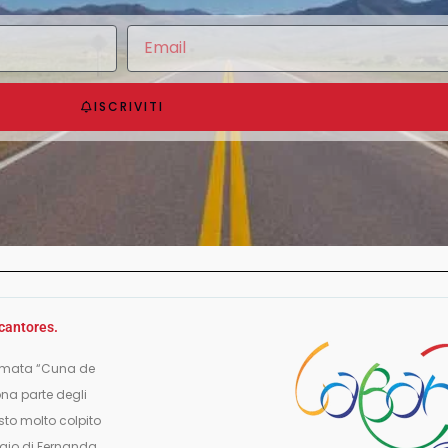
ISCRIVITI
 cantores.
hiamata “Cuna de
ona parte degli
sto molto colpito
oggio di Fernanda