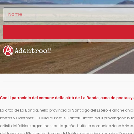
Con il patrocinio del comune della città de La Banda, cuna de poetas y
La città de La Banda, nella provincia di Santiago del Estero, è anche c
Poetas y Cantores” – Culla di Poeti e Cantori- Infatti da lì provengono bu
artisti del folklore argentino-santiagueño. L’ufficio comunicazione è rima
dal lavoro di diffusione in Europa del folklore argentino e grazie all’app