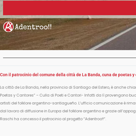
Con il patrocinio del comune della città de La Banda, cuna de poetas y
La città de La Banda, nella provincia di Santiago del Estero, è anche c
Poetas y Cantores” – Culla di Poeti e Cantori- Infatti da lì provengono bu
artisti del folklore argentino-santiagueño. L’ufficio comunicazione è rima
dal lavoro di diffusione in Europa del folklore argentino e grazie all’app
Raschi ha concesso il patrocinio al progetto “Adentroo!!”.