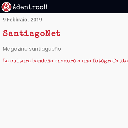
Vai
al
contenuto
9 Febbraio , 2019
SantiagoNet
Magazine santiagueño
La cultura bandeña enamoró a una fotógrafa it