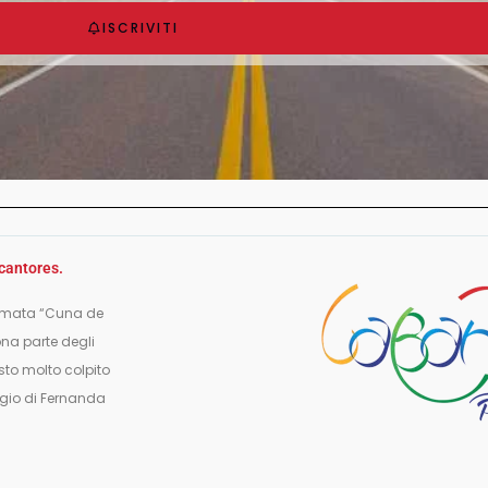
ISCRIVITI
 cantores.
hiamata “Cuna de
ona parte degli
sto molto colpito
oggio di Fernanda