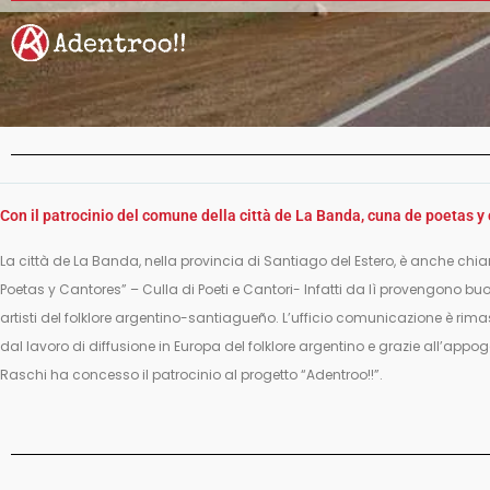
Con il patrocinio del comune della città de La Banda, cuna de poetas y
La città de La Banda, nella provincia di Santiago del Estero, è anche c
Poetas y Cantores” – Culla di Poeti e Cantori- Infatti da lì provengono bu
artisti del folklore argentino-santiagueño. L’ufficio comunicazione è rima
dal lavoro di diffusione in Europa del folklore argentino e grazie all’app
Raschi ha concesso il patrocinio al progetto “Adentroo!!”.