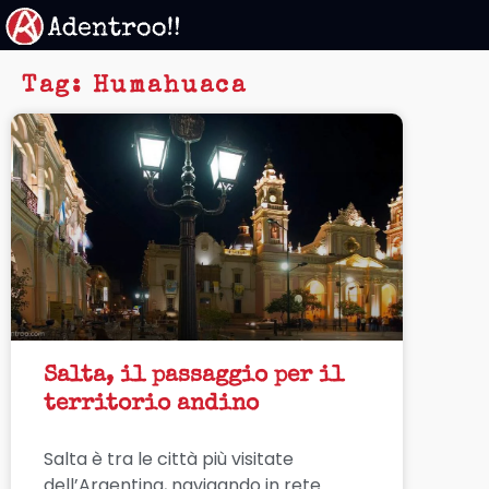
Vai
al
contenuto
Tag: Humahuaca
Salta, il passaggio per il
territorio andino
Salta è tra le città più visitate
dell’Argentina, navigando in rete