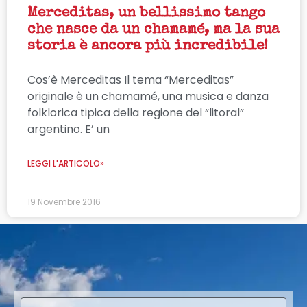
Merceditas, un bellissimo tango
che nasce da un chamamé, ma la sua
storia è ancora più incredibile!
Cos’è Merceditas Il tema “Merceditas”
originale è un chamamé, una musica e danza
folklorica tipica della regione del “litoral”
argentino. E’ un
LEGGI L'ARTICOLO»
19 Novembre 2016