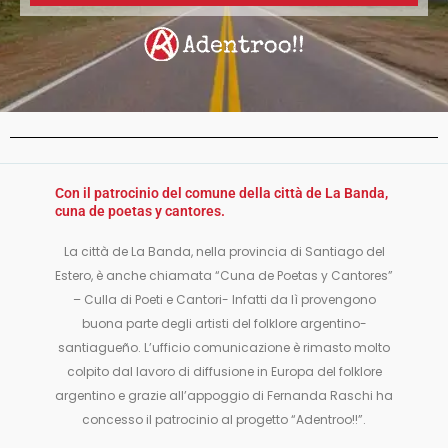
Con il patrocinio del comune della città de La Banda,
cuna de poetas y cantores.
La città de La Banda, nella provincia di Santiago del
Estero, è anche chiamata “Cuna de Poetas y Cantores”
– Culla di Poeti e Cantori- Infatti da lì provengono
buona parte degli artisti del folklore argentino-
santiagueño. L’ufficio comunicazione è rimasto molto
colpito dal lavoro di diffusione in Europa del folklore
argentino e grazie all’appoggio di Fernanda Raschi ha
concesso il patrocinio al progetto “Adentroo!!”.