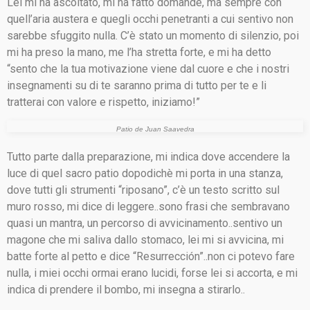
Lei mi ha ascoltato, mi ha fatto domande, ma sempre con
quell’aria austera e quegli occhi penetranti a cui sentivo non
sarebbe sfuggito nulla. C’è stato un momento di silenzio, poi
mi ha preso la mano, me l’ha stretta forte, e mi ha detto
“sento che la tua motivazione viene dal cuore e che i nostri
insegnamenti su di te saranno prima di tutto per te e li
tratterai con valore e rispetto, iniziamo!”
Patio de Juan Saavedra
Tutto parte dalla preparazione, mi indica dove accendere la
luce di quel sacro patio dopodichè mi porta in una stanza,
dove tutti gli strumenti “riposano”, c’è un testo scritto sul
muro rosso, mi dice di leggere..sono frasi che sembravano
quasi un mantra, un percorso di avvicinamento..sentivo un
magone che mi saliva dallo stomaco, lei mi si avvicina, mi
batte forte al petto e dice “Resurrección”..non ci potevo fare
nulla, i miei occhi ormai erano lucidi, forse lei si accorta, e mi
indica di prendere il bombo, mi insegna a stirarlo..