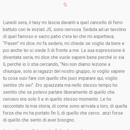
Lunedi sera, il taxy mi lascia davanti a quel cancello di ferro
battuto con le iniziali JS, sono nervosa. Seduta ad un tavolino
di quel famoso e sacro patio c’era lei che mi aspettava,
“Pasen” mi dice..mi fa sedere, mi chiede se voglio da bere e
poi anche lei si siede lì di fronte a me. La sua espressione è
diventata seria, mi dice che vuole sapere bene perché io sia
lì, perché io li stia cercando, “Noi non diamo lezione a
chiunque, solo ai ragazzi del nostro gruppo, io voglio sapere
tu cosa vuoi fare con quello che puoi imparare qui, voglio
sentire chi sei”. Ero spiazzata ma nello stesso tempo ho
sentito che se potevo parlare liberamente di quello che
cercavo era solo lì e in quello stesso momento. Le ho
raccontato la mia storia, di come sono arrivata a loro, di quella
forza che mi ha portato fin lì, di quello che cerco…anzi forse
di quello che sento di aver bisogno..