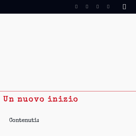
Vai
Youtube
Instagram
Facebook
Users
al
contenuto
Un nuovo inizio
Contenuti: