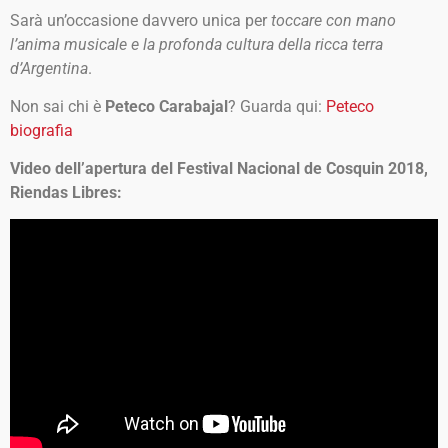
Sarà un’occasione davvero unica per
toccare con mano
l’anima musicale e la profonda cultura della ricca terra
d’Argentina
.
Non sai chi è
Peteco Carabajal
? Guarda qui:
Peteco
biografia
Video dell’apertura del Festival Nacional de Cosquin 2018,
Riendas Libres: