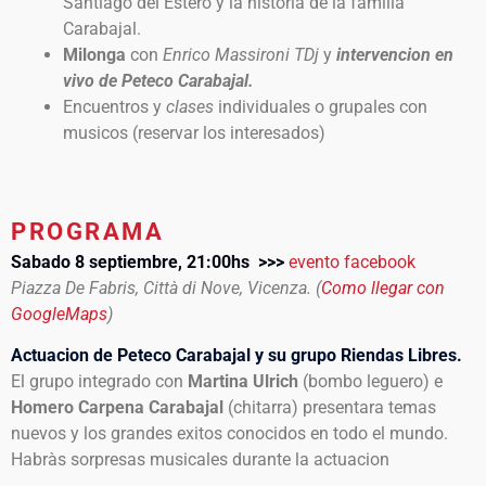
Santiago del Estero y la historia de la familia
Carabajal.
Milonga
con
Enrico Massironi TDj
y
intervencion en
vivo de Peteco Carabajal.
Encuentros y
clases
individuales o grupales con
musicos (reservar los interesados)
PROGRAMA
Sabado 8 septiembre, 21:00hs >>>
evento facebook
Piazza De Fabris, Città di Nove, Vicenza. (
Como llegar con
GoogleMaps
)
Actuacion de Peteco Carabajal y su grupo Riendas Libres.
El grupo integrado con
Martina Ulrich
(bombo leguero) e
Homero Carpena Carabajal
(chitarra) presentara temas
nuevos y los grandes exitos conocidos en todo el mundo.
Habràs sorpresas musicales durante la actuacion