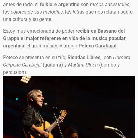
antes de todo, el
folklore argentino
son
ritmos ancestrales
,
los
colores de sus melodias
, las
letras
que nos relatan sobre
una cultura y su gente.
Estoy muy emocionada de poder
recibir en Bassano del
Grappa el major referente en vida de la musica popular
argentina
, el gran músico y amigo
Peteco Carabajal
.
Peteco se presenta en su trío,
Riendas Libres
, con
Homero
Carpena Carabajal
(guitarra) y
Martina Ulrich
(bombo y
percusion).