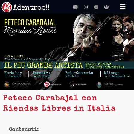
Vai
Youtube
Instagram
Facebook
Users
al
contenuto
Peteco Carabajal con
Riendas Libres in Italia
Contenuti: