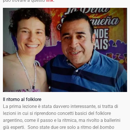
può trovare a questo
link
.
Il ritorno al folklore
La prima lezione è stata davvero interessante, si tratta di
lezioni in cui si riprendono concetti basici del folklore
argentino, come il passo e la ritmica, ma rivolto a ballerini
già esperti. Sono state due ore solo a ritmo del
bombo