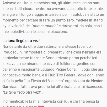
Arrivavo dall’Italia stanchissima, gli ultimi mesi erano stati
intensi, belli sicuramente, ma avevano assorbito tutte le mie
energie e il lungo viaggio in aereo e poi in autobus è stato un
momento per cercare di fare un punto zero, mettere in stand
by la velocità del
“primer mundo”
e ritrovarmi, da sola, con i
miei obiettivi, con le cose mi piacciono.
La tana llegò otra vez!
Nonostante da oltre due settimane si stesse facendo il
PreCosquin, l’atmosfera di preparativi che c’era nell’aria era
particolarmente frizzante.Sono arrivata prima perchè ieri
iniziava un seminario intensivo di folklore argentino con il
ballerino e insegnante Eduardo Peque Coria. Il luogo che già
conoscevo molto bene, è il Club Tiro Federal, dove ogni anno
si fa la peña “La Fiesta del Violinero” organizzata da
Nestor
Garnica
, infatti trovo proprio lui all’entrata che mi riconosce:
“La tana llegò otra vez!”
.
Indimenticabile la mia intervista con lui, e chi l’ha persa la