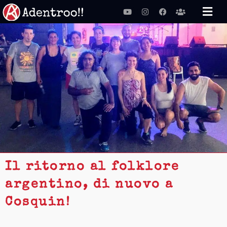
Vai
Youtube
Instagram
Facebook
Users
al
contenuto
Il ritorno al folklore
argentino, di nuovo a
Cosquin!